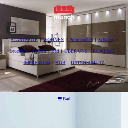
STARTSEITE
WOHNEN
Polstermöbel
Schlafen
Leuchten
Küchen
Bad
ÜBER UNS
KONTAKT
IMPRESSUM
AGB
DATENSCHUTZ
Bad