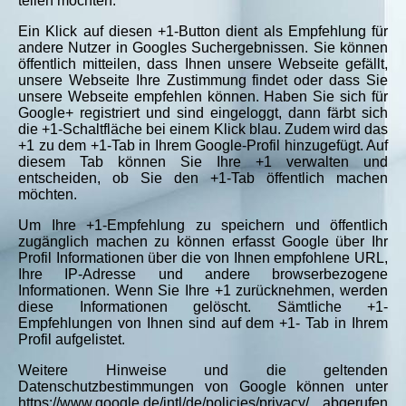
teilen möchten.
Ein Klick auf diesen +1-Button dient als Empfehlung für
andere Nutzer in Googles Suchergebnissen. Sie können
öffentlich mitteilen, dass Ihnen unsere Webseite gefällt,
unsere Webseite Ihre Zustimmung findet oder dass Sie
unsere Webseite empfehlen können. Haben Sie sich für
Google+ registriert und sind eingeloggt, dann färbt sich
die +1-Schaltfläche bei einem Klick blau. Zudem wird das
+1 zu dem +1-Tab in Ihrem Google-Profil hinzugefügt. Auf
diesem Tab können Sie Ihre +1 verwalten und
entscheiden, ob Sie den +1-Tab öffentlich machen
möchten.
Um Ihre +1-Empfehlung zu speichern und öffentlich
zugänglich machen zu können erfasst Google über Ihr
Profil Informationen über die von Ihnen empfohlene URL,
Ihre IP-Adresse und andere browserbezogene
Informationen. Wenn Sie Ihre +1 zurücknehmen, werden
diese Informationen gelöscht. Sämtliche +1-
Empfehlungen von Ihnen sind auf dem +1- Tab in Ihrem
Profil aufgelistet.
Weitere Hinweise und die geltenden
Datenschutzbestimmungen von Google können unter
https://www.google.de/intl/de/policies/privacy/ abgerufen