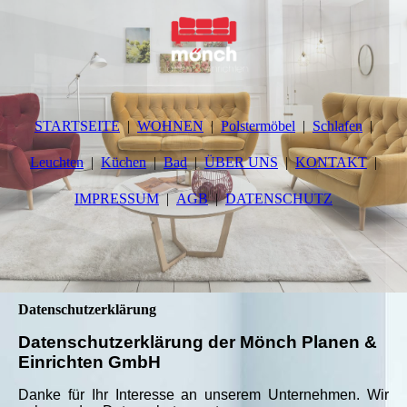
STARTSEITE
WOHNEN
Polstermöbel
Schlafen
Leuchten
Küchen
Bad
ÜBER UNS
KONTAKT
IMPRESSUM
AGB
DATENSCHUTZ
Datenschutzerklärung
Datenschutzerklärung der Mönch Planen &
Einrichten
GmbH
Danke für Ihr Interesse an unserem Unternehmen. Wir