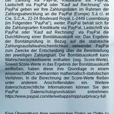
Bei Zahlung via PayPal, Kreditkarte via PayPal,
Lastschrift via PayPal oder "Kauf auf Rechnung" via
PayPal geben wir Ihre Zahlungsdaten im Rahmen der
Zahlungsabwicklung an die PayPal (Europe) S.à r.l. et
Cie, S.C.A., 22-24 Boulevard Royal, L-2449 Luxembourg
(im Folgenden "PayPal"), weiter. PayPal behält sich für
die Zahlungsarten Kreditkarte via PayPal, Lastschrift via
PayPal oder "Kauf auf Rechnung" via PayPal die
Durchführung einer Bonitätsauskunft vor. Das Ergebnis
der Bonitätsprüfung in Bezug auf die statistische
Zahlungsausfallwahrscheinlichkeit verwendet PayPal
zum Zwecke der Entscheidung über die Bereitstellung
der jeweiligen Zahlungsart. Die Bonitätsauskunft kann
Wahrscheinlichkeitswerte enthalten (sog. Score-Werte).
Soweit Score-Werte in das Ergebnis der Bonitätsauskunft
einfließen, haben diese ihre Grundlage in einem
wissenschaftlich anerkannten mathematisch-statistischen
Verfahren. In die Berechnung der Score-Werte fließen
unter anderem Anschriftendaten ein. Weitere
datenschutzrechtliche Informationen können Sie den
PayPal Datenschutzgrundsätzen entnehmen:
https://www.paypal.com/de/webapps/mpp/ua/privacy-full
Eine Übermittlung Ihrer persönlichen Daten an Dritte zu