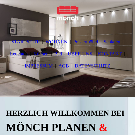
STARTSEITE
WOHNEN
Polstermöbel
Schlafen
Leuchten
Küchen
Bad
ÜBER UNS
KONTAKT
IMPRESSUM
AGB
DATENSCHUTZ
HERZLICH WILLKOMMEN BEI
MÖNCH PLANEN
&